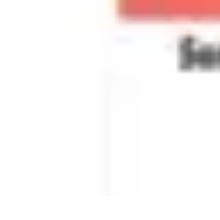
Citrouilles et Fantômes
Décorations Halloween
Cuisine et Santé
Légendes et histoires
Culture
D
Citrouilles et Fantômes