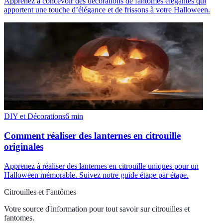
Apprenez à concevoir des décorations de fantômes élégantes qui
apportent une touche d’élégance et de frissons à votre Halloween.
DIY et Décorations
6
min
Comment réaliser des lanternes en citrouille
originales
Apprenez à réaliser des lanternes en citrouille uniques pour un
Halloween mémorable. Suivez notre guide étape par étape.
Citrouilles et Fantômes
Votre source d'information pour tout savoir sur
citrouilles et
fantomes
.