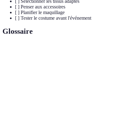
[ ] Sélectionner les tissus adaptés
[ ] Penser aux accessoires
[ ] Planifier le maquillage
[ ] Tester le costume avant l'événement
Glossaire
Terme
Définition
Une tenue évoquant un esprit, généralement
Costume de
avec des tissus flottants et des éléments
fantôme
sombres.
Objets supplémentaires pour améliorer un
Accessoires
costume, comme des masques ou des
maquillages.
Tissu
Matériau qui brille dans l'obscurité, parfait pour
phosphorescent
créer des effets spectaculaires.