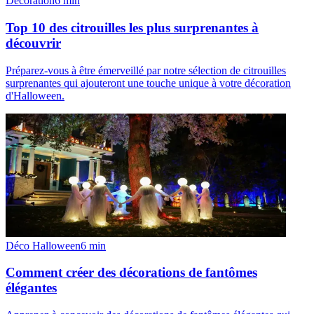
Décoration
6
min
Top 10 des citrouilles les plus surprenantes à
découvrir
Préparez-vous à être émerveillé par notre sélection de citrouilles
surprenantes qui ajouteront une touche unique à votre décoration
d'Halloween.
Déco Halloween
6
min
Comment créer des décorations de fantômes
élégantes