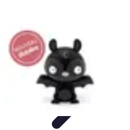
Citrouilles et Fantômes
Décorations Halloween
Cuisine et Santé
Légendes et
histoires
Culture
DIY & Décoration
Citrouilles et Fantômes