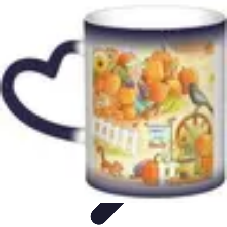
Citrouilles et Fantômes
Décorations Halloween
Cuisine et Santé
Légendes et
histoires
Culture
DIY & Décoration
Citrouilles et Fantômes