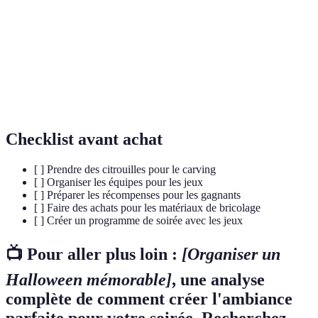
pour Halloween.
Apparition ou esprit dans le folklore réputé pour
Ghost
hanter les vivants.
Fête célébrée le 31 octobre, marquée par des
Halloween
déguisements et des traditions..
Checklist avant achat
[ ] Prendre des citrouilles pour le carving
[ ] Organiser les équipes pour les jeux
[ ] Préparer les récompenses pour les gagnants
[ ] Faire des achats pour les matériaux de bricolage
[ ] Créer un programme de soirée avec les jeux
📺 Pour aller plus loin :
[Organiser un
Halloween mémorable]
, une analyse
complète de comment créer l'ambiance