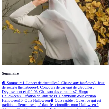
Sommaire
🎃 Sommaire
1. Lancer de citrouilles
2. Chasse aux fantômes
3. Jeux
de société thématiques
4. Concours de carving de citrouilles
5.
Déguisement et défilé
6. Chanson des citrouilles
7. Bingo
Halloween
8. Création de lanternes
9. Chamboule-tout version
Halloween
10. Quiz Halloween
🧠 Quiz rapide : Qu'est-ce qui est
traditionnellement sculpté dans les citrouilles pour Halloween ?