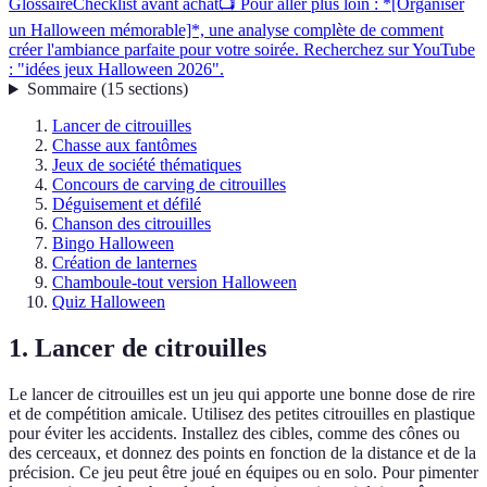
Glossaire
Checklist avant achat
📺 Pour aller plus loin : *[Organiser
un Halloween mémorable]*, une analyse complète de comment
créer l'ambiance parfaite pour votre soirée. Recherchez sur YouTube
: "idées jeux Halloween 2026".
Sommaire
(
15
sections
)
Lancer de citrouilles
Chasse aux fantômes
Jeux de société thématiques
Concours de carving de citrouilles
Déguisement et défilé
Chanson des citrouilles
Bingo Halloween
Création de lanternes
Chamboule-tout version Halloween
Quiz Halloween
1. Lancer de citrouilles
Le lancer de citrouilles est un jeu qui apporte une bonne dose de rire
et de compétition amicale. Utilisez des petites citrouilles en plastique
pour éviter les accidents. Installez des cibles, comme des cônes ou
des cerceaux, et donnez des points en fonction de la distance et de la
précision. Ce jeu peut être joué en équipes ou en solo. Pour pimenter