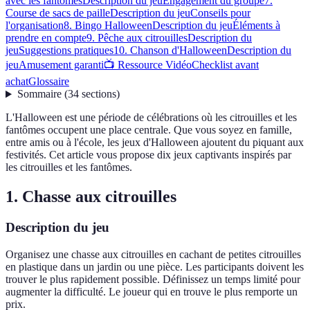
avec les fantômes
Description du jeu
Engagement du groupe
7.
Course de sacs de paille
Description du jeu
Conseils pour
l'organisation
8. Bingo Halloween
Description du jeu
Éléments à
prendre en compte
9. Pêche aux citrouilles
Description du
jeu
Suggestions pratiques
10. Chanson d'Halloween
Description du
jeu
Amusement garanti
📺 Ressource Vidéo
Checklist avant
achat
Glossaire
Sommaire
(
34
sections
)
L'Halloween est une période de célébrations où les citrouilles et les
fantômes occupent une place centrale. Que vous soyez en famille,
entre amis ou à l'école, les jeux d'Halloween ajoutent du piquant aux
festivités. Cet article vous propose dix jeux captivants inspirés par
les citrouilles et les fantômes.
1. Chasse aux citrouilles
Description du jeu
Organisez une chasse aux citrouilles en cachant de petites citrouilles
en plastique dans un jardin ou une pièce. Les participants doivent les
trouver le plus rapidement possible. Définissez un temps limité pour
augmenter la difficulté. Le joueur qui en trouve le plus remporte un
prix.