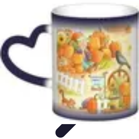
Citrouilles et Fantômes
Décorations Halloween
Cuisine et Santé
Légendes et
histoires
Culture
DIY & Décoration
Citrouilles et Fantômes