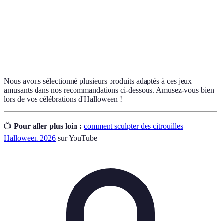
Représentations d'esprit, souvent liées aux légendes
Fantômes
d'Halloween.
Jeu de société où les joueurs cochent des numéros sur
Bingo
leurs cartes selon les numéros annoncés.
Nous avons sélectionné plusieurs produits adaptés à ces jeux
amusants dans nos recommandations ci-dessous. Amusez-vous bien
lors de vos célébrations d'Halloween !
📺
Pour aller plus loin :
comment sculpter des citrouilles
Halloween 2026
sur YouTube