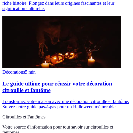
riche histoire. Plongez dans leurs origines fascinantes et leur
signification culturelle.
Décorations
5
min
Le guide ultime pour réussir votre décoration
citrouille et fantôme
Transformez votre maison avec une décoration citrouille et fantôme.
Suivez notre guide pas-à-pas pour un Halloween mémorable.
Citrouilles et Fantômes
Votre source d'information pour tout savoir sur
citrouilles et
fantomes
.