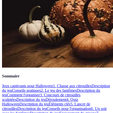
Sommaire
Jeux captivants pour Halloween
1. Chasse aux citrouilles
Description
du jeu
Conseils pratiques
2. Le jeu des fantômes
Description du
jeu
Comment l'organiser
3. Concours de citrouilles
sculptées
Description du jeu
Déroulement
4. Quiz
Halloween
Description du jeu
Éléments clés
5. Lancer de
citrouilles
Description du jeu
Conseils pour l'organisation
6. Un soir