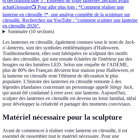
et décoration
Étape 5 : Entretien de votre lanterne
Checklist avant
achat
Glossaire
📺 Pour aller plus loin : *Comment réaliser une
lanterne en citrouille ?*, une analyse complète de la sculpture sur
citrouille. Recherchez sur YouTube : "comment sculpter une lanterne
en citrouille 2026".
Sommaire
(
10
sections
)
Les lanternes en citrouille, également connues sous le nom de
Jack-
o'-lanterns
, sont des symboles emblématiques d'Halloween.
Traditionnellement, elles sont fabriquées en sculptant des motifs
dans des citrouilles, qui sont ensuite éclairées de l'intérieur par des
bougies ou des lumières LED. Selon une enquête de l'ADEME,
plus de 80% des Français décorent leur maison pour Halloween, et
la lanterne en citrouille reste l'élément de décoration le plus
populaire. L'histoire des lanternes en citrouille remonte à des
légendes irlandaises concernant un personnage appelé
Stingy Jack
,
qui aurait été condamné à errer avec une lanterne. Aujourd'hui,
sculpter des lanternes en citrouille est devenu un loisir familial, idéal
pour développer la créativité et partager des moments conviviaux.
Matériel nécessaire pour la sculpture
Avant de commencer à réaliser votre lanterne en citrouille, il est
essentiel de rassembler tout le matériel nécessaire. Pour une