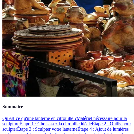
Sommaire
Qu'est-ce qu'une lanterne en citrouille ?
Matériel nécessaire pour la
sculpture
Étape 1 : Choisissez la citrouille idéale
Étape 2 : Outils pour
sculpter
Étape 3 : Sculpter votre lanterne
Étape 4 : Ajout de lumières