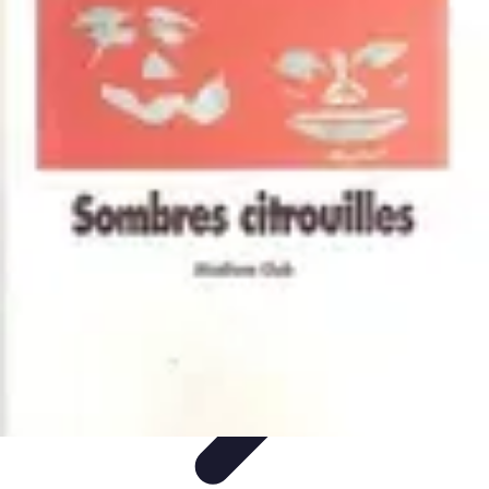
Citrouilles et Fantômes
Décorations Halloween
Cuisine et Santé
Légendes et
histoires
Culture
DIY & Décoration
Citrouilles et Fantômes