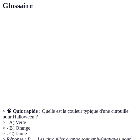
Glossaire
Terme
Définition
Jack-o'-
Lanterne en citrouille sculptée pour Halloween.
lantern
Art de créer des formes en retirant de la matière
Sculpture
d'un objet.
Diode électroluminescente, utilisée comme source
LED
de lumière.
>
🧠 Quiz rapide :
Quelle est la couleur typique d'une citrouille
pour Halloween ?
> - A) Verte
> - B) Orange
> - C) Jaune
>
Réponse : B — Les citrouilles orange sont emblématiques pour