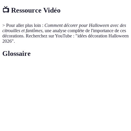
📺 Ressource Vidéo
> Pour aller plus loin :
Comment décorer pour Halloween avec des
citrouilles et fantômes
, une analyse complète de l'importance de ces
décorations. Recherchez sur YouTube : "idées décoration Halloween
2026".
Glossaire
Terme
Définition
Fruit associé à l'Halloween, souvent sculpté et
Citrouille
illuminé.
Figure souvent représenter un être décédé, symbolise
Fantôme
l'esprit.
Décoration faite de roudoudous pour embellir un
Guirlande
espace.