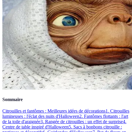
Sommaire
Citrouilles et fantômes : Meilleures idées de décorations
1. Citrouilles
lumineuses : l'éclat des nuits d'Halloween
2. Fantômes flottants : l'art
de la toile d'araignée
3. Rangée de citrouilles : un effet de surprise
4.
Centre de table inspiré d'Halloween
5. Sacs à bonbons citrouille :