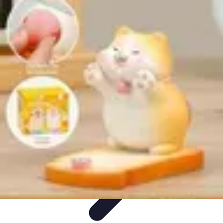
Citrouilles et Fantômes
Décorations Halloween
Cuisine et Santé
Légendes et
histoires
Culture
DIY & Décoration
Citrouilles et Fantômes