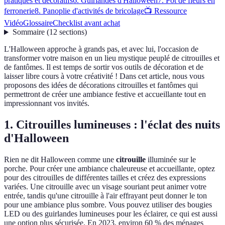
pratiques et décoratifs
6. Guirlandes d'Halloween
7. Pot de fleurs en
ferronerie
8. Panoplie d'activités de bricolage
📺 Ressource
Vidéo
Glossaire
Checklist avant achat
Sommaire
(
12
sections
)
L'Halloween approche à grands pas, et avec lui, l'occasion de
transformer votre maison en un lieu mystique peuplé de citrouilles et
de fantômes. Il est temps de sortir vos outils de décoration et de
laisser libre cours à votre créativité ! Dans cet article, nous vous
proposons des idées de décorations citrouilles et fantômes qui
permettront de créer une ambiance festive et accueillante tout en
impressionnant vos invités.
1. Citrouilles lumineuses : l'éclat des nuits
d'Halloween
Rien ne dit Halloween comme une
citrouille
illuminée sur le
porche. Pour créer une ambiance chaleureuse et accueillante, optez
pour des citrouilles de différentes tailles et créez des expressions
variées. Une citrouille avec un visage souriant peut animer votre
entrée, tandis qu'une citrouille à l'air effrayant peut donner le ton
pour une ambiance plus sombre. Vous pouvez utiliser des bougies
LED ou des guirlandes lumineuses pour les éclairer, ce qui est aussi
une option plus sécurisée. En 2023, environ 60 % des ménages