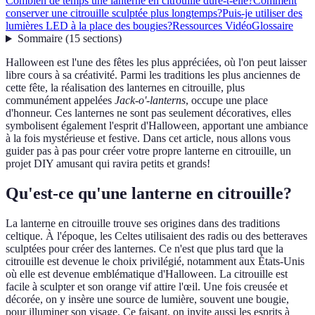
Combien de temps une lanterne en citrouille dure-t-elle?
Comment
conserver une citrouille sculptée plus longtemps?
Puis-je utiliser des
lumières LED à la place des bougies?
Ressources Vidéo
Glossaire
Sommaire
(
15
sections
)
Halloween est l'une des fêtes les plus appréciées, où l'on peut laisser
libre cours à sa créativité. Parmi les traditions les plus anciennes de
cette fête, la réalisation des lanternes en citrouille, plus
communément appelées
Jack-o'-lanterns
, occupe une place
d'honneur. Ces lanternes ne sont pas seulement décoratives, elles
symbolisent également l'esprit d'Halloween, apportant une ambiance
à la fois mystérieuse et festive. Dans cet article, nous allons vous
guider pas à pas pour créer votre propre lanterne en citrouille, un
projet DIY amusant qui ravira petits et grands!
Qu'est-ce qu'une lanterne en citrouille?
La lanterne en citrouille trouve ses origines dans des traditions
celtique. À l'époque, les Celtes utilisaient des radis ou des betteraves
sculptées pour créer des lanternes. Ce n'est que plus tard que la
citrouille est devenue le choix privilégié, notamment aux États-Unis
où elle est devenue emblématique d'Halloween. La citrouille est
facile à sculpter et son orange vif attire l'œil. Une fois creusée et
décorée, on y insère une source de lumière, souvent une bougie,
pour illuminer son visage. Ce faisant, on invite aussi les esprits à