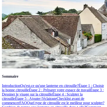
Sommaire
Introduction
Qu'est-ce qu'une lanterne en citrouille?
Étape 1 : Choisir
la bonne citrouille
Étape 2 : Préparer votre espace de travail
Étape 3 :
Dessiner le visage sur la citrouille
Étape 4 : Sculpter la
citrouille
Étape 5 : Ajouter l'éclairage
Checklist avant de
commencer
FAQ
Quel type de citrouille est le meilleur pour sculpter?