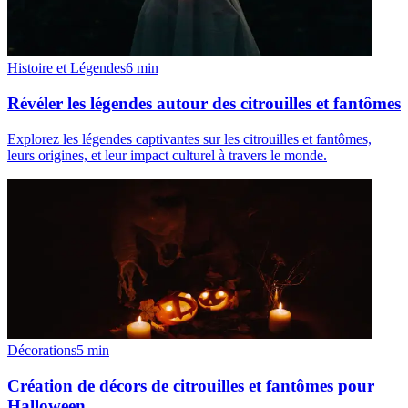
Histoire et Légendes
6
min
Révéler les légendes autour des citrouilles et fantômes
Explorez les légendes captivantes sur les citrouilles et fantômes,
leurs origines, et leur impact culturel à travers le monde.
Décorations
5
min
Création de décors de citrouilles et fantômes pour
Halloween