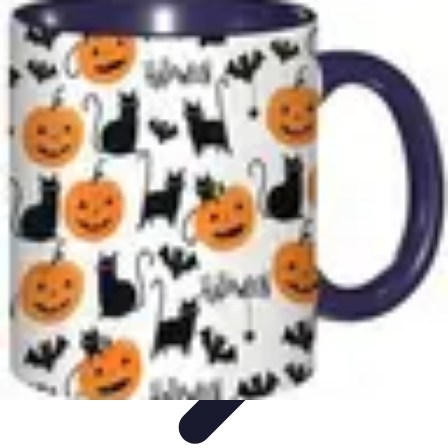
Citrouilles et Fantômes
Décorations Halloween
Cuisine et Santé
Légendes et
histoires
Culture
DIY & Décoration
Citrouilles et Fantômes