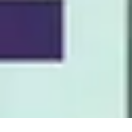
Citrouilles et Fantômes
Décorations Halloween
Cuisine et Santé
Légendes et histoires
Culture
D
Citrouilles et Fantômes