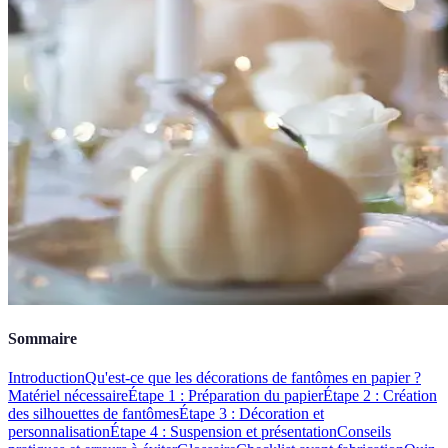
Sommaire
Introduction
Qu'est-ce que les décorations de fantômes en papier ?
Matériel nécessaire
Étape 1 : Préparation du papier
Étape 2 : Création
des silhouettes de fantômes
Étape 3 : Décoration et
personnalisation
Étape 4 : Suspension et présentation
Conseils