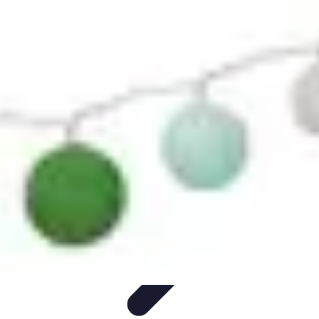
Citrouilles et Fantômes
Décorations Halloween
Cuisine et Santé
Légendes et
histoires
Culture
DIY & Décoration
Citrouilles et Fantômes