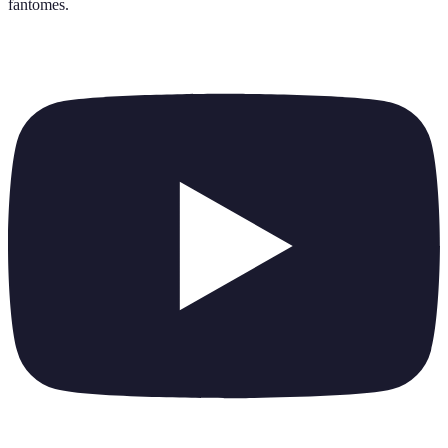
fantomes
.