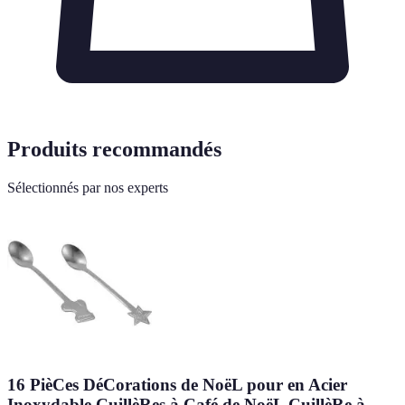
Produits recommandés
Sélectionnés par nos experts
16 PièCes DéCorations de NoëL pour en Acier
Inoxydable CuillèRes à Café de NoëL CuillèRe à