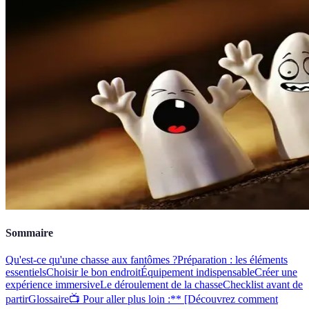
Sommaire
Qu'est-ce qu'une chasse aux fantômes ?
Préparation : les éléments
essentiels
Choisir le bon endroit
Équipement indispensable
Créer une
expérience immersive
Le déroulement de la chasse
Checklist avant de
partir
Glossaire
📺 Pour aller plus loin :** [Découvrez comment