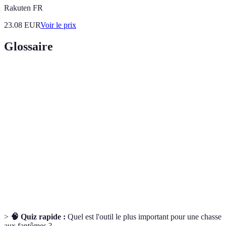
Rakuten FR
23.08
EUR
Voir le prix
Glossaire
Terme
Définition
Désigne des événements ou expériences en
Paranormal
dehors des limites de la science.
Relatif aux champs produits par des charges
Électromagnétique
électriques en mouvement.
Action de plonger totalement quelqu'un
Immersion
dans une expérience ou un environnement.
>
🧠 Quiz rapide :
Quel est l'outil le plus important pour une chasse
aux fantômes ?