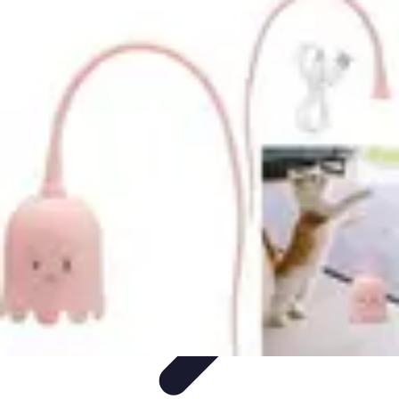
Citrouilles et Fantômes
Décorations Halloween
Cuisine et Santé
Légendes et
histoires
Culture
DIY & Décoration
Citrouilles et Fantômes