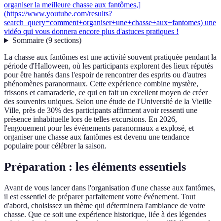
organiser la meilleure chasse aux fantômes,]
(https://www.youtube.com/results?
search_query=comment+organiser+une+chasse+aux+fantomes) une
vidéo qui vous donnera encore plus d'astuces pratiques !
Sommaire
(
9
sections
)
La chasse aux fantômes est une activité souvent pratiquée pendant la
période d'Halloween, où les participants explorent des lieux réputés
pour être hantés dans l'espoir de rencontrer des esprits ou d'autres
phénomènes paranormaux. Cette expérience combine mystère,
frissons et camaraderie, ce qui en fait un excellent moyen de créer
des souvenirs uniques. Selon une étude de l'Université de la Vieille
Ville, près de 30% des participants affirment avoir ressenti une
présence inhabituelle lors de telles excursions. En 2026,
l'engouement pour les événements paranormaux a explosé, et
organiser une chasse aux fantômes est devenu une tendance
populaire pour célébrer la saison.
Préparation : les éléments essentiels
Avant de vous lancer dans l'organisation d'une chasse aux fantômes,
il est essentiel de préparer parfaitement votre événement. Tout
d'abord, choisissez un thème qui déterminera l'ambiance de votre
chasse. Que ce soit une expérience historique, liée à des légendes