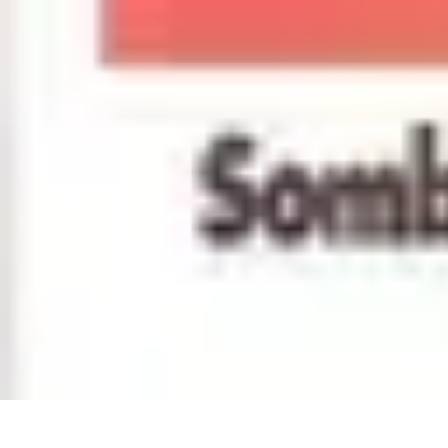
Citrouilles et Fantômes
Décorations Halloween
Cuisine et Santé
Légendes et histoires
Culture
D
Citrouilles et Fantômes