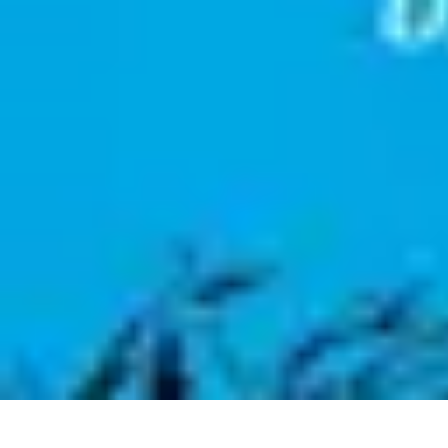
Citrouilles et Fantômes
Décorations Halloween
Cuisine et Santé
Légendes et histoires
Culture
D
Citrouilles et Fantômes