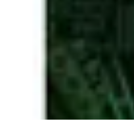
Citrouilles et Fantômes
Décorations Halloween
Cuisine et Santé
Légendes et histoires
Culture
D
Citrouilles et Fantômes