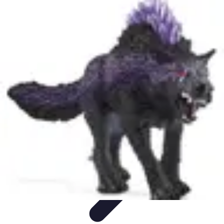
Citrouilles et Fantômes
Décorations Halloween
Cuisine et Santé
Légendes et
histoires
Culture
DIY & Décoration
Citrouilles et Fantômes