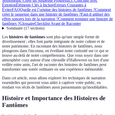
Sensoriels
4. Créer un Suspense Progressif
5. Conclure avec
Émotion
Éléments Clés à Inclure
Erreurs Courantes à
Éviter
FAQ
Quelle est l’origine des histoires de fantômes ?
Comment
créer le suspense dans une histoire de fantômes ?
Faut-il utiliser des
effets sonores lors de la narration ?
Comment terminer une histoire de
fantômes ?
Glossaire
Checklist Avant de Raconter
Sommaire
(
17
sections
)
Les
histoires de fantômes
sont plus qu'une simple forme de
divertissement ; elles font partie intégrante de notre culture et de
notre patrimoine. En racontant des histoires de fantômes, nous
plongeons dans l'inconnu, en éveillant notre curiosité sur ce qui se
trouve au-delà de notre compréhension. Que vous soyez dans une
atmosphère cozy autour d'une citrouille d'Halloween ou lors d'une
veillée entre amis, l'art de raconter des histoires de fantômes peut
transformer une soirée ordinaire en une expérience mémorable.
Dans cet article, nous allons explorer les techniques de narration
essentielles qui peuvent vous aider à captiver votre public, en
rendant vos récits de fantômes aussi passionnants qu'inoubliables.
Histoire et Importance des Histoires de
Fantômes