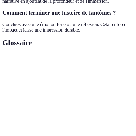
narrative en ajoutant de la profondeur et de l'immersion.
Comment terminer une histoire de fantômes ?
Concluez avec une émotion forte ou une réflexion. Cela renforce
l'impact et laisse une impression durable.
Glossaire
Terme
Définition
Esprit d'une personne décédée qui est souvent
Fantôme
représenté comme revenant sur terre.
L'art de raconter une histoire de manière engageante
Narration
et captivante.
État d'attente anxieuse qui incite à vouloir connaître
Suspense
la suite d'une histoire.