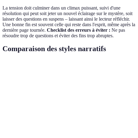
La tension doit culminer dans un climax puissant, suivi d'une
résolution qui peut soit jeter un nouvel éclairage sur le mystère, soit
laisser des questions en suspens – laissant ainsi le lecteur réfléchir.
Une bonne fin est souvent celle qui reste dans l'esprit, même après la
dernière page tournée.
Checklist des erreurs à éviter :
Ne pas
résoudre trop de questions et éviter des fins trop abruptes.
Comparaison des styles narratifs
Critères
Style traditionnel
Style moderne
Style inte
Utilisation
d'éléments
Élevée
Moyenne
Variable
fantastiques
Narrateur
Omniscient
Personnalisé
Mixte
Sombre et
Atmosphère
Urbaine
Équilibrée
classique