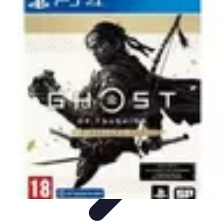
Citrouilles et Fantômes
Décorations Halloween
Cuisine et Santé
Légendes et
histoires
Culture
DIY & Décoration
Citrouilles et Fantômes