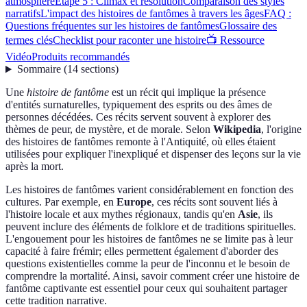
atmosphère
Étape 5 : Climax et résolution
Comparaison des styles
narratifs
L'impact des histoires de fantômes à travers les âges
FAQ :
Questions fréquentes sur les histoires de fantômes
Glossaire des
termes clés
Checklist pour raconter une histoire
📺 Ressource
Vidéo
Produits recommandés
Sommaire
(
14
sections
)
Une
histoire de fantôme
est un récit qui implique la présence
d'entités surnaturelles, typiquement des esprits ou des âmes de
personnes décédées. Ces récits servent souvent à explorer des
thèmes de peur, de mystère, et de morale. Selon
Wikipedia
, l'origine
des histoires de fantômes remonte à l'Antiquité, où elles étaient
utilisées pour expliquer l'inexpliqué et dispenser des leçons sur la vie
après la mort.
Les histoires de fantômes varient considérablement en fonction des
cultures. Par exemple, en
Europe
, ces récits sont souvent liés à
l'histoire locale et aux mythes régionaux, tandis qu'en
Asie
, ils
peuvent inclure des éléments de folklore et de traditions spirituelles.
L'engouement pour les histoires de fantômes ne se limite pas à leur
capacité à faire frémir; elles permettent également d'aborder des
questions existentielles comme la peur de l'inconnu et le besoin de
comprendre la mortalité. Ainsi, savoir comment créer une histoire de
fantôme captivante est essentiel pour ceux qui souhaitent partager
cette tradition narrative.