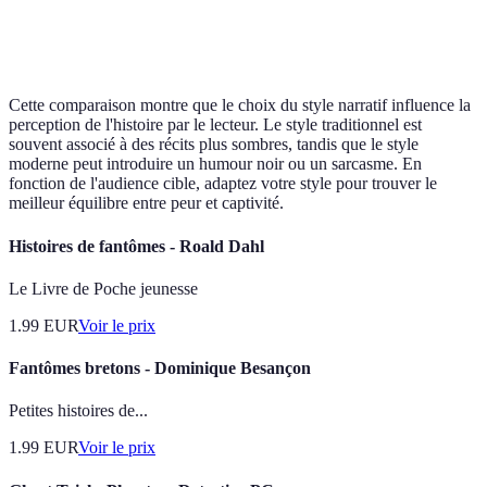
Ouvert à
Résolution
Clôture ferme
Mélange de
l'interprétation
Cette comparaison montre que le choix du style narratif influence la
perception de l'histoire par le lecteur. Le style traditionnel est
souvent associé à des récits plus sombres, tandis que le style
moderne peut introduire un humour noir ou un sarcasme. En
fonction de l'audience cible, adaptez votre style pour trouver le
meilleur équilibre entre peur et captivité.
Histoires de fantômes - Roald Dahl
Le Livre de Poche jeunesse
1.99
EUR
Voir le prix
Fantômes bretons - Dominique Besançon
Petites histoires de...
1.99
EUR
Voir le prix