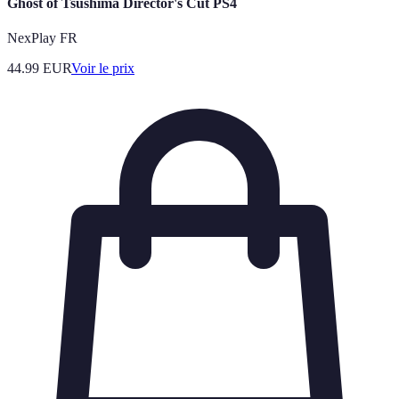
Ghost of Tsushima Director's Cut PS4
NexPlay FR
44.99
EUR
Voir le prix