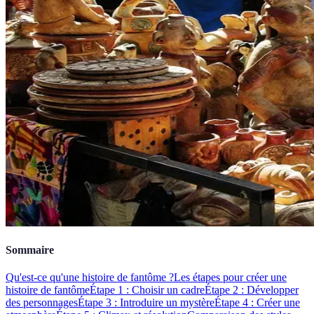
Sommaire
Qu'est-ce qu'une histoire de fantôme ?
Les étapes pour créer une
histoire de fantôme
Étape 1 : Choisir un cadre
Étape 2 : Développer
des personnages
Étape 3 : Introduire un mystère
Étape 4 : Créer une