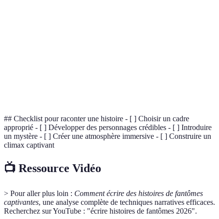
Terme
Définition
Atmosphère désigne l'environnement émotionnel et
Atmosphère
sensuel de l'histoire.
Climax
Moment culminant de tension dans une narration.
Personnage principal de l'histoire, souvent le
Protagoniste
héros.
## Checklist pour raconter une histoire - [ ] Choisir un cadre
approprié - [ ] Développer des personnages crédibles - [ ] Introduire
un mystère - [ ] Créer une atmosphère immersive - [ ] Construire un
climax captivant
📺 Ressource Vidéo
> Pour aller plus loin :
Comment écrire des histoires de fantômes
captivantes
, une analyse complète de techniques narratives efficaces.
Recherchez sur YouTube : "écrire histoires de fantômes 2026".