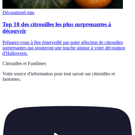
Décoration
6
min
Top 10 des citrouilles les plus surprenantes à
découvrir
Préparez-vous à être émerveillé par notre sélection de citrouilles
surprenantes qui ajouteront une touche unique à votre décoration
d'Halloween.
Citrouilles et Fantômes
Votre source d'information pour tout savoir sur
citrouilles et
fantomes
.