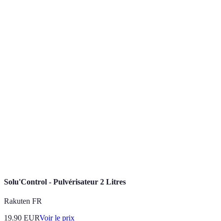
centrale
jardinage
Peinture
Décoration et
Magasins de
Faible
acrylique
finition
bricolage
Dessin des
Marqueurs
expressions sur
Bas
Papeteries
permanents
citrouilles
Lampes
Éclairage des
Commerces
Moyen
LED
citrouilles
en ligne
Collecte et
Sacs à
Magasins
création de
Bas
feuilles
spécialisés
fantômes
Solu'Control - Pulvérisateur 2 Litres
Rakuten FR
19.90
EUR
Voir le prix