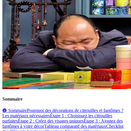
Sommaire
🎃 Sommaire
Pourquoi des décorations de citrouilles et fantômes ?
Les matériaux nécessaires
Étape 1 : Choisissez les citrouilles
parfaites
Étape 2 : Créez des visages uniques
Étape 3 : Ajoutez des
fantômes à votre décor
Tableau comparatif des matériaux
Checklist