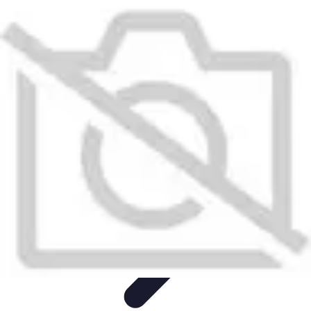
Citrouilles et Fantômes
Décorations Halloween
Cuisine et Santé
Légendes et
histoires
Culture
DIY & Décoration
Citrouilles et Fantômes