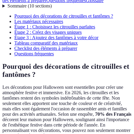
des éléments à préparer
Questions fréquentes
Glossaire
Sommaire
(
10
sections
)
Pourquoi des décorations de citrouilles et fantômes ?
Les matériaux nécessaires
Étape 1 : Choisissez les citrouilles parfaites
Étape 2 : Créez des visages uniques
Étape 3 : Ajoutez des fantômes à votre décor
Tableau comparatif des matériaux
Checklist des éléments à préparer
Questions fréquentes
Pourquoi des décorations de citrouilles et
fantômes ?
Les décorations pour Halloween sont essentielles pour créer une
atmosphère festive et immersive. En 2026, les citrouilles et les
fantômes restent des symboles indétrônables de cette fête. Non
seulement elles apportent une touche de couleur et de créativité,
mais elles sont également l'occasion de rassembler amis et familles
pour des activités artisanales. Selon une enquête,
70% des Français
décorent leur maison pour Halloween, soulignant ainsi l'importance
de l'esthétique festive dans cette période de l'année. En
personnalisant vos décorations, vous pouvez non seulement montrer