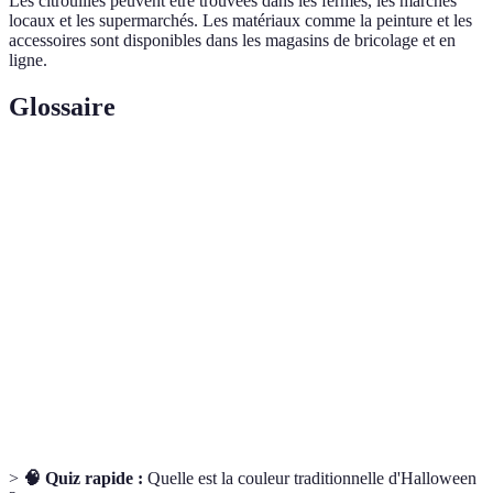
Les citrouilles peuvent être trouvées dans les fermes, les marchés
locaux et les supermarchés. Les matériaux comme la peinture et les
accessoires sont disponibles dans les magasins de bricolage et en
ligne.
Glossaire
Terme
Définition
Fruit orange souvent utilisé pour Halloween et
Citrouille
novembre.
Figure décorative souvent utilisée comme symbole
Fantôme
d'Halloween.
Diode électroluminescente, une source de lumière
LED
efficace et économique.
>
🧠 Quiz rapide :
Quelle est la couleur traditionnelle d'Halloween