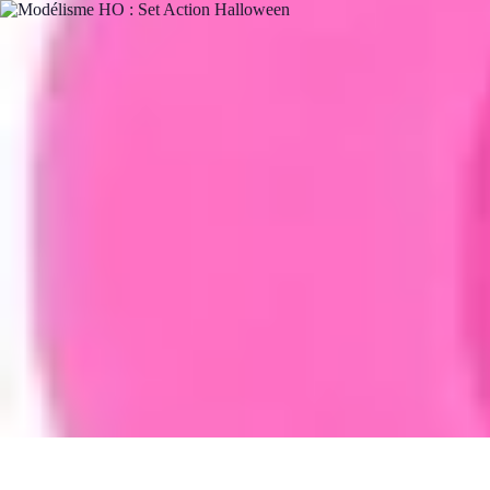
Citrouilles et Fantômes
Décorations Halloween
Cuisine et Santé
Légendes et histoires
Culture
D
Citrouilles et Fantômes