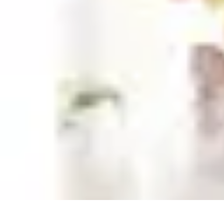
Citrouilles et Fantômes
Décorations Halloween
Cuisine et Santé
Légendes et histoires
Culture
D
Citrouilles et Fantômes