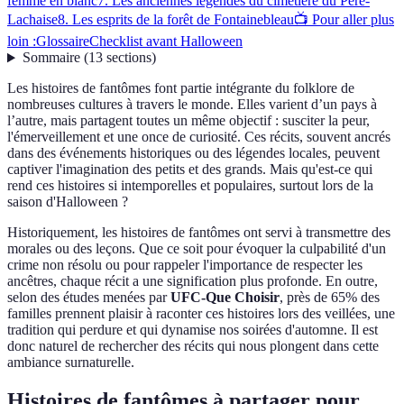
femme en blanc
7. Les anciennes légendes du cimetière du Père-
Lachaise
8. Les esprits de la forêt de Fontainebleau
📺 Pour aller plus
loin :
Glossaire
Checklist avant Halloween
Sommaire
(
13
sections
)
Les histoires de fantômes font partie intégrante du folklore de
nombreuses cultures à travers le monde. Elles varient d’un pays à
l’autre, mais partagent toutes un même objectif : susciter la peur,
l'émerveillement et une once de curiosité. Ces récits, souvent ancrés
dans des événements historiques ou des légendes locales, peuvent
captiver l'imagination des petits et des grands. Mais qu'est-ce qui
rend ces histoires si intemporelles et populaires, surtout lors de la
saison d'Halloween ?
Historiquement, les histoires de fantômes ont servi à transmettre des
morales ou des leçons. Que ce soit pour évoquer la culpabilité d'un
crime non résolu ou pour rappeler l'importance de respecter les
ancêtres, chaque récit a une signification plus profonde. En outre,
selon des études menées par
UFC-Que Choisir
, près de 65% des
familles prennent plaisir à raconter ces histoires lors des veillées, une
tradition qui perdure et qui dynamise nos soirées d'automne. Il est
donc naturel de rechercher des récits qui nous plongent dans cette
ambiance surnaturelle.
Histoires de fantômes à partager pour