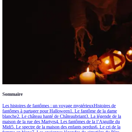
Sommaire
Les histoires de fantômes : un voyage mystérieux
Histoires de
fantômes à partager pour Halloween
1. Le fantôme de la dame
blanche
2. Le château hanté de Châteaubriant
3. La légende de la
maison de la rue des Martyrs
4. Les fantômes de la l’Aiguille du
Midi
5. Le spectre de la maison des enfants perdus
6. Le cri de la