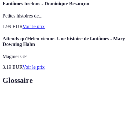
Fantômes bretons - Dominique Besançon
Petites histoires de...
1.99
EUR
Voir le prix
Attends qu'Helen vienne. Une histoire de fantômes - Mary
Downing Hahn
Magnier GF
3.19
EUR
Voir le prix
Glossaire
Terme
Définition
Esprit d'un être humain décédé, souvent représenté
Fantôme
comme une apparition.
Légende
Histoire populaire souvent transmise, souvent basée