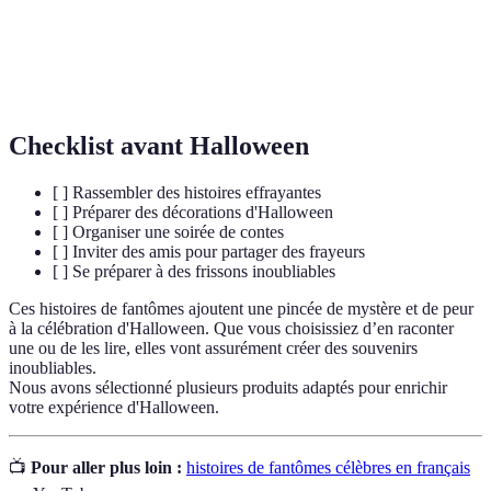
urbaine
sur des événements fictifs ou exagérés.
Fête célébrée le 31 octobre, associée aux fantômes et
Halloween
aux esprits.
Checklist avant Halloween
[ ] Rassembler des histoires effrayantes
[ ] Préparer des décorations d'Halloween
[ ] Organiser une soirée de contes
[ ] Inviter des amis pour partager des frayeurs
[ ] Se préparer à des frissons inoubliables
Ces histoires de fantômes ajoutent une pincée de mystère et de peur
à la célébration d'Halloween. Que vous choisissiez d’en raconter
une ou de les lire, elles vont assurément créer des souvenirs
inoubliables.
Nous avons sélectionné plusieurs produits adaptés pour enrichir
votre expérience d'Halloween.
📺
Pour aller plus loin :
histoires de fantômes célèbres en français