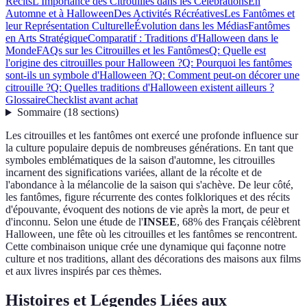
Récits
L'Importance des Citrouilles dans les Célébrations
En
Automne et à Halloween
Des Activités Récréatives
Les Fantômes et
leur Représentation Culturelle
Évolution dans les Médias
Fantômes
en Arts Stratégique
Comparatif : Traditions d'Halloween dans le
Monde
FAQs sur les Citrouilles et les Fantômes
Q: Quelle est
l'origine des citrouilles pour Halloween ?
Q: Pourquoi les fantômes
sont-ils un symbole d'Halloween ?
Q: Comment peut-on décorer une
citrouille ?
Q: Quelles traditions d'Halloween existent ailleurs ?
Glossaire
Checklist avant achat
Sommaire
(
18
sections
)
Les citrouilles et les fantômes ont exercé une profonde influence sur
la culture populaire depuis de nombreuses générations. En tant que
symboles emblématiques de la saison d'automne, les citrouilles
incarnent des significations variées, allant de la récolte et de
l'abondance à la mélancolie de la saison qui s'achève. De leur côté,
les fantômes, figure récurrente des contes folkloriques et des récits
d'épouvante, évoquent des notions de vie après la mort, de peur et
d'inconnu. Selon une étude de l'
INSEE
, 68% des Français célèbrent
Halloween, une fête où les citrouilles et les fantômes se rencontrent.
Cette combinaison unique crée une dynamique qui façonne notre
culture et nos traditions, allant des décorations des maisons aux films
et aux livres inspirés par ces thèmes.
Histoires et Légendes Liées aux