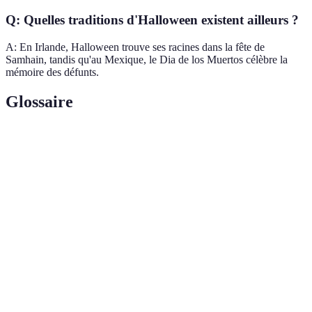
Q: Quelles traditions d'Halloween existent ailleurs ?
A: En Irlande, Halloween trouve ses racines dans la fête de
Samhain, tandis qu'au Mexique, le Dia de los Muertos célèbre la
mémoire des défunts.
Glossaire
Terme
Définition
Jack-o'-
Citrouille sculptée, souvent illuminée, utilisée
lantern
pour Halloween.
Fête celtique marquant la fin de l'année, ancêtre
Samhain
d'Halloween.
Dia de los
Célébration mexicaine rendant hommage aux
Muertos
défunts.