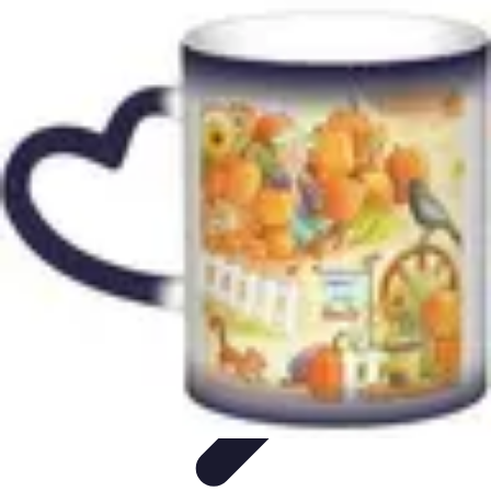
Citrouilles et Fantômes
Décorations Halloween
Cuisine et Santé
Légendes et
histoires
Culture
DIY & Décoration
Citrouilles et Fantômes