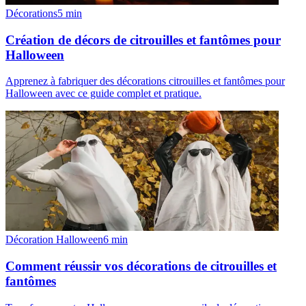
Décorations
5
min
Création de décors de citrouilles et fantômes pour
Halloween
Apprenez à fabriquer des décorations citrouilles et fantômes pour
Halloween avec ce guide complet et pratique.
Décoration Halloween
6
min
Comment réussir vos décorations de citrouilles et
fantômes