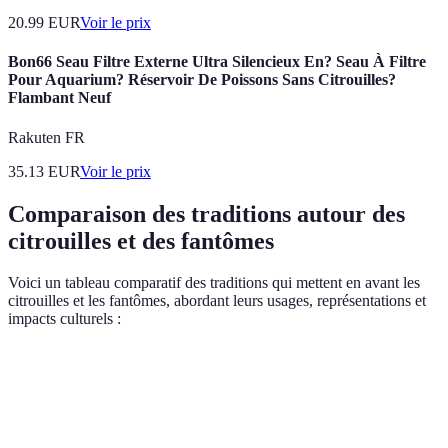
20.99
EUR
Voir le prix
Bon66 Seau Filtre Externe Ultra Silencieux En? Seau À Filtre
Pour Aquarium? Réservoir De Poissons Sans Citrouilles?
Flambant Neuf
Rakuten FR
35.13
EUR
Voir le prix
Comparaison des traditions autour des
citrouilles et des fantômes
Voici un tableau comparatif des traditions qui mettent en avant les
citrouilles et les fantômes, abordant leurs usages, représentations et
impacts culturels :
Tradition
Citrouilles
Fantômes
Impact culturel
Sculptées
Déguisements
Renforcement
Halloween
pour
variés de
de la