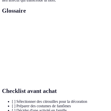
lien affectif qui transcende la mort.
Glossaire
Terme
Définition
Lanterne de
Citrouille sculptée qui veille contre les mauvais
Jack
esprits.
Fête coréenne qui célèbre les récoltes et honore
Chuseok
les ancêtres.
Dia de los
Fête mexicaine dédiée à l'honneur des défunts.
Muertos
Checklist avant achat
[ ] Sélectionner des citrouilles pour la décoration
[ ] Préparer des costumes de fantômes
[ ] Décider d'une activité en famille