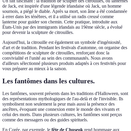
Un fait fascinant : la tradition de sculpter des citrouilles, ou lanternes
de Jack, est inspirée d'une légende irlandaise où Jack, un homme
sournois, a piégé le diable. Après sa mort, son âme a été condamnée
à errer dans les ténèbres, et il a utilisé un radis creusé comme
lanterne pour guider son chemin. Cette pratique, introduite aux
États-Unis par des immigrants irlandais au 19ème siècle, a évolué
pour devenir la sculpture de citrouilles.
Aujourd'hui, la citrouille est également un symbole d'ingéniosité,
d'art et de tradition. Pendant les festivals d'automne, on organise des
compétitions de sculpture de citrouilles, renforçant donc la
convivialité et l'unité au sein des communautés. Nous avons
d'ailleurs sélectionné plusieurs produits adaptés à ces festivités pour
vous préparer au mieux à la saison.
Les fantômes dans les cultures.
Les fantômes, souvent présents dans les traditions d'Halloween, sont
des représentations mythologiques de l'au-delà et de l'invisible. Ils
symbolisent non seulement la peur mais aussi la présence des
ancêtres, évoquant une connexion entre le monde des vivants et
celui des morts. Dans plusieurs cultures, les fantômes sont perçus
comme des messagers ou des guides spirituels.
En Corée, par exemple, le
fête de Chuseok
rend hommage aux