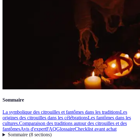
Sommaire
La symbolique des citrouilles et fantômes dans les traditions
Les
origines des citrouilles dans les célébrations
Les fantômes dans les
cultures.
Comparaison des traditions autour des citrouilles et des
fantômes
Avis d'expert
FAQ
Glossaire
Checklist avant achat
Sommaire
(
8
sections
)