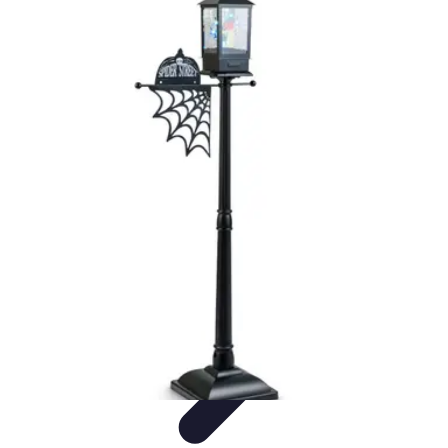
Citrouilles et Fantômes
Décorations Halloween
Cuisine et Santé
Légendes et
histoires
Culture
DIY & Décoration
Citrouilles et Fantômes