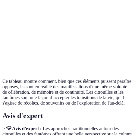
Halloween
fantômes
communauté
Offrande de
Présence
Célébration de
Dia de los
citrouilles à
festive des
la vie et de la
Muertos
la mémoire
morts
mort
des défunts
Offrande de
Rituels pour
Respect des
Chuseok
récolte en
apaiser les
ancêtres
famille
âmes
Ce tableau montre comment, bien que ces éléments puissent paraître
opposés, ils sont en réalité des manifestations d'une même volonté
de célébration, de mémoire et de continuité. Les citrouilles et les
fantômes sont une façon d’accepter les transitions de la vie, qu'il
s'agisse de récoltes, de souvenirs ou de l'exploration de l'au-delà.
Avis d'expert
>
💡 Avis d'expert :
Les approches traditionnelles autour des
citrouilles et des fantômes offrent une belle perspective sur la culture