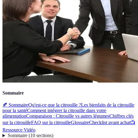
Sommaire
🍂 Sommaire
Qu'est-ce que la citrouille ?
Les bienfaits de la citrouille
pour la santé
Comment intégrer la citrouille dans votre
alimentation
Comparaison : Citrouille vs autres légumes
Chiffres clés
sur la citrouille
FAQ sur la citrouille
Glossaire
Checklist avant achat
📺
Ressource Vidéo
Sommaire
(
10
sections
)