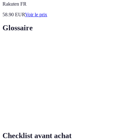
Rakuten FR
58.90
EUR
Voir le prix
Glossaire
Terme
Définition
Bêta-
Un antioxydant qui se transforme en vitamine A
carotène
dans le corps, essentiel pour la santé des yeux.
Cucurbita
L'espèce botanique à laquelle appartient la
pepo
citrouille.
Substances qui protègent les cellules du corps
Antioxydants
contre les dommages causés par les radicaux
libres.
Checklist avant achat