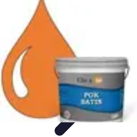
Citrouilles et Fantômes
Décorations Halloween
Cuisine et Santé
Légendes et
histoires
Culture
DIY & Décoration
Citrouilles et Fantômes