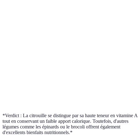
Critère
Citrouille
Carotte
Brocoli
Épinard
Calories
26
41
34
23
(100g)
Vitamine A
16,000
9,000
567
469
(IU)
Fibres (g)
0.5
2.8
2.6
2.2
Potassium
340
323
316
558
(mg)
Protéines (g)
1
0.9
2.8
2.9
*Verdict : La citrouille se distingue par sa haute teneur en vitamine A
tout en conservant un faible apport calorique. Toutefois, d'autres
légumes comme les épinards ou le brocoli offrent également
d'excellents bienfaits nutritionnels.*