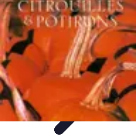
Citrouilles et Fantômes
Décorations Halloween
Cuisine et Santé
Légendes et
histoires
Culture
DIY & Décoration
Citrouilles et Fantômes