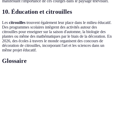
manifestant l'importance de ces courges dans le paysage télévisuel.
10. Éducation et citrouilles
Les
citrouilles
trouvent également leur place dans le milieu éducatif.
Des programmes scolaires intègrent des activités autour des
citrouilles pour enseigner sur la saison d'automne, la biologie des
plantes ou même des mathématiques par le biais de la décoration. En
2026, des écoles à travers le monde organisent des concours de
décoration de citrouilles, incorporant l'art et les sciences dans un
même projet éducatif.
Glossaire
Terme
Définition
Citrouille sculptée traditionnellement pour
Jack-o'-
Halloween, souvent illuminée de l'intérieur par une
lantern
bougie.
Soupe de
Plat chaud, souvent épicé, préparé à partir de purée