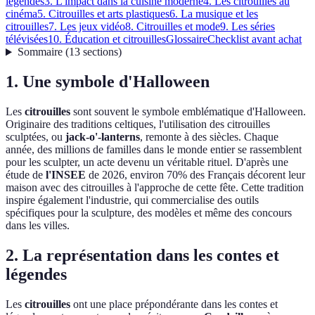
légendes
3. L'impact dans la cuisine moderne
4. Les citrouilles au
cinéma
5. Citrouilles et arts plastiques
6. La musique et les
citrouilles
7. Les jeux vidéo
8. Citrouilles et mode
9. Les séries
télévisées
10. Éducation et citrouilles
Glossaire
Checklist avant achat
Sommaire
(
13
sections
)
1. Une symbole d'Halloween
Les
citrouilles
sont souvent le symbole emblématique d'Halloween.
Originaire des traditions celtiques, l'utilisation des citrouilles
sculptées, ou
jack-o'-lanterns
, remonte à des siècles. Chaque
année, des millions de familles dans le monde entier se rassemblent
pour les sculpter, un acte devenu un véritable rituel. D'après une
étude de
l'INSEE
de 2026, environ 70% des Français décorent leur
maison avec des citrouilles à l'approche de cette fête. Cette tradition
inspire également l'industrie, qui commercialise des outils
spécifiques pour la sculpture, des modèles et même des concours
dans les villes.
2. La représentation dans les contes et
légendes
Les
citrouilles
ont une place prépondérante dans les contes et