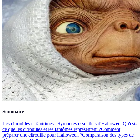
Sommaire
Les citrouilles et fantômes : Symboles essentiels d'Halloween
Qu'est-
ce que les citrouilles et les fantômes représentent ?
Comment
préparer une citrouille pour Halloween ?
Comparaison des types de