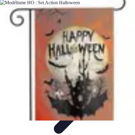
Citrouilles et Fantômes
Décorations Halloween
Cuisine et Santé
Légendes et
histoires
Culture
DIY & Décoration
Citrouilles et Fantômes