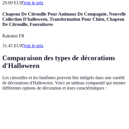
29.09
EUR
Voir le prix
Chapeau De Citrouille Pour Animaux De Compagnie, Nouvelle
Collection D'halloween, Transformation Pour Chien, Chapeau
De Citrouille, Fournitures
Rakuten FR
31.45
EUR
Voir le prix
Comparaison des types de décorations
d'Halloween
Les citrouilles et les fantômes peuvent être intégrés dans une variété
de décorations d'Halloween. Voici un tableau comparatif qui montre
différentes options de décoration et leurs caractéristiques :
Type de décoration
Citrouilles
Fantômes
Autres décora
Faible à
Coût
Faible
Variable
modéré