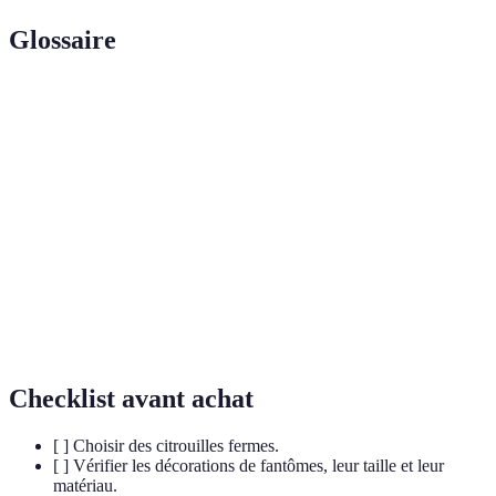
Glossaire
Terme
Définition
Jack-o'-
Citrouille sculptée avec une bougie à l'intérieur,
lantern
célèbre symbole d'Halloween.
Fête celtique marquant la fin de l'été et le début de
Samhain
l'hiver, souvent associée à Halloween.
Représentation de l'âme d'un mort, souvent utilisée
Fantôme
dans les décorations d'Halloween.
Checklist avant achat
[ ] Choisir des citrouilles fermes.
[ ] Vérifier les décorations de fantômes, leur taille et leur
matériau.