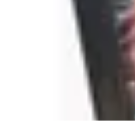
Citrouilles et Fantômes
Décorations Halloween
Cuisine et Santé
Légendes et histoires
Culture
D
Citrouilles et Fantômes