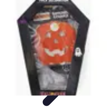
Citrouilles et Fantômes
Décorations Halloween
Cuisine et Santé
Légendes et
histoires
Culture
DIY & Décoration
Citrouilles et Fantômes