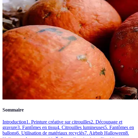
Sommaire
Introduction
1. Peinture créative sur citrouilles
2. Découpage et
gravure
3. Fantômes en tissu
4. Citrouilles lumineuses
5. Fantômes en
ballons
6. Utilisation de matériaux recyclés
7. Airbnb Halloween
8.