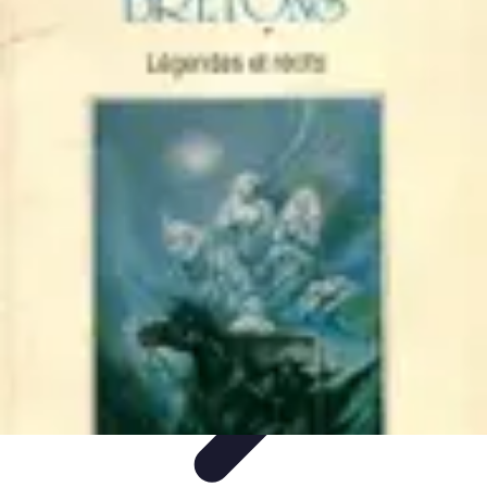
Citrouilles et Fantômes
Décorations Halloween
Cuisine et Santé
Légendes et
histoires
Culture
DIY & Décoration
Citrouilles et Fantômes