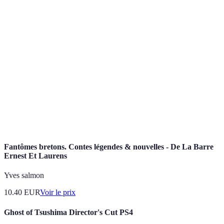
Terme
Définition
Récit traditionnel qui raconte des événements
Légende
extraordinaires ou des histoires de personnages.
Esprit d'une personne décédée, souvent représenté
Fantôme
comme une apparition translucide.
Fête célébrée le 31 octobre, marquée par des
Anniversaire
costumes, des bonbons et des histoires de
d'Halloween
fantômes.
Fantômes bretons. Contes légendes & nouvelles - De La Barre
Ernest Et Laurens
Yves salmon
10.40
EUR
Voir le prix
Ghost of Tsushima Director's Cut PS4