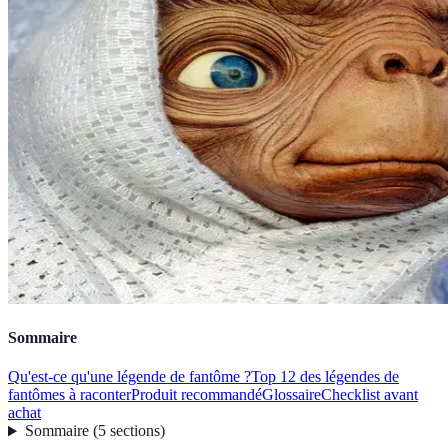
Sommaire
Qu'est-ce qu'une légende de fantôme ?
Top 12 des légendes de
fantômes à raconter
Produit recommandé
Glossaire
Checklist avant
achat
Sommaire
(
5
sections
)