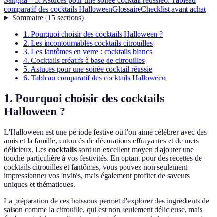
Sangria**
5. Astuces pour une soirée cocktail réussie
6. Tableau
comparatif des cocktails Halloween
Glossaire
Checklist avant achat
Sommaire
(
15
sections
)
1. Pourquoi choisir des cocktails Halloween ?
2. Les incontournables cocktails citrouilles
3. Les fantômes en verre : cocktails blancs
4. Cocktails créatifs à base de citrouilles
5. Astuces pour une soirée cocktail réussie
6. Tableau comparatif des cocktails Halloween
1. Pourquoi choisir des cocktails
Halloween ?
L'Halloween est une période festive où l'on aime célébrer avec des
amis et la famille, entourés de décorations effrayantes et de mets
délicieux. Les
cocktails
sont un excellent moyen d'ajouter une
touche particulière à vos festivités. En optant pour des recettes de
cocktails citrouilles et fantômes, vous pouvez non seulement
impressionner vos invités, mais également profiter de saveurs
uniques et thématiques.
La préparation de ces boissons permet d'explorer des ingrédients de
saison comme la citrouille, qui est non seulement délicieuse, mais