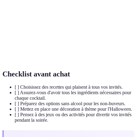
Mélange de boissons alcoolisées ou non, souvent servi
Cocktail
frais, décoré et aromatisé.
Purée de
Purée faite à partir de citrouille cuite, utilisée dans
citrouille
plusieurs recettes de cocktails.
Art de préparer des boissons, souvent dans un
Mixologie
contexte professionnel, mettant l'accent sur la
créativité.
Checklist avant achat
[ ] Choisissez des recettes qui plaisent à tous vos invités.
[ ] Assurez-vous d'avoir tous les ingrédients nécessaires pour
chaque cocktail.
[ ] Préparez des options sans alcool pour les non-buveurs.
[ ] Mettez en place une décoration à thème pour l'Halloween.
[ ] Pensez à des jeux ou des activités pour divertir vos invités
pendant la soirée.