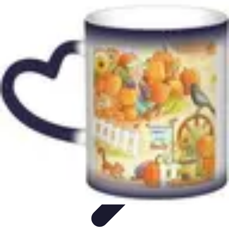
Citrouilles et Fantômes
Décorations Halloween
Cuisine et Santé
Légendes et
histoires
Culture
DIY & Décoration
Citrouilles et Fantômes