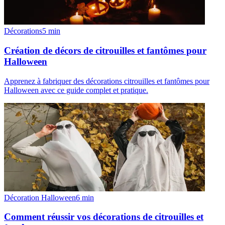
Décorations
5
min
Création de décors de citrouilles et fantômes pour
Halloween
Apprenez à fabriquer des décorations citrouilles et fantômes pour
Halloween avec ce guide complet et pratique.
Décoration Halloween
6
min
Comment réussir vos décorations de citrouilles et