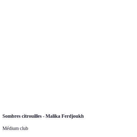
Jack-o’-
Fruité
Rhum, jus d'orange
Moyenne
Lantern
Ghostly
Crémeux
Rhum, crème de coco
Facile
Daiquiri
White
Mentholé
Rhum, crème de menthe
Difficile
Zombie
Pumpkin
Épicé
Gin, bière de gingembre
Moyenne
Mule
Autumnal
Vin rouge, purée de
Fruité
Facile
Sangria
citrouille
Sombres citrouilles - Malika Ferdjoukh
Médium club