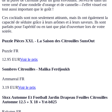
de la purée de citrouille pour un goût envoûtant. Servez-le dans un
verre orné d'une rondelle d'orange et de cannelle—l'effet visuel est
tout aussi important que le goût !
Ces cocktails sont non seulement attirants, mais ils ont également la
capacité de séduire grâce à leurs arômes et à leurs saveurs. Ils sont
parfaits pour l'apéritif ou en tant que plat d'ouverture lors de votre
soirée.
Puzzle Pièces XXL - La Saison des Citrouilles SunsOut
Puzzle FR
12.95
EUR
Voir le prix
Sombres Citrouilles - Malika Ferdjoukh
Ammareal FR
3.19
EUR
Voir le prix
Shxx Automne Et Football Jardin Drapeau Feuilles Citrouilles
Automne 12.5 » X 18 » Yst-b825
Rakuten FR