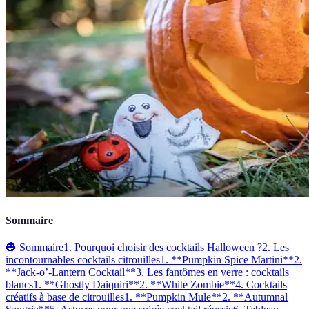
Sommaire
🎃 Sommaire
1. Pourquoi choisir des cocktails Halloween ?
2. Les
incontournables cocktails citrouilles
1. **Pumpkin Spice Martini**
2.
**Jack-o’-Lantern Cocktail**
3. Les fantômes en verre : cocktails
blancs
1. **Ghostly Daiquiri**
2. **White Zombie**
4. Cocktails
créatifs à base de citrouilles
1. **Pumpkin Mule**
2. **Autumnal