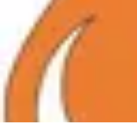
Citrouilles et Fantômes
Décorations Halloween
Cuisine et Santé
Légendes et histoires
Culture
D
Citrouilles et Fantômes