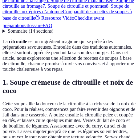
de citrouille à la sauge
5. Soupe de citrouille thaïlandaise
6. Soupe de
citrouille au fromage
7. Soupe de citrouille et pommes
8. Soupe de
citrouille aux épices d’automne
Comparatif des recettes de soupes à
base de citrouille
📺 Ressource Vidéo
Checklist avant
préparation
Glossaire
FAQ
Sommaire
(
14
sections
)
La
citrouille
est un ingrédient magique qui se prête à des
préparations savoureuses. Enroulée dans des traditions automnales,
elle est surtout appréciée pendant la saison des courges. Dans cet
article, nous explorerons une sélection de recettes de soupes à base
de citrouille, chacune promise à ravir vos convives et à apporter une
touche chaleureuse à vos repas.
1. Soupe crémeuse de citrouille et noix de
coco
Cette soupe allie la douceur de la citrouille à la richesse de la noix de
coco. Pour la réaliser, commencez par faire revenir des oignons et de
l'ail dans une casserole. Ajoutez ensuite la citrouille pelée et coupée
en dés, et laissez cuire quelques minutes. Versez du lait de coco et
du bouillon de légumes. Assaisonnez avec du curry, du sel et du
poivre. Laissez mijoter jusqu'à ce que les légumes soient tendres,
puis mixez le tout pour obtenir une texture veloutée. Servez chaud,