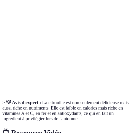
thaïlandaise
Soupe de
Riche et
citrouille
Facile
30 minutes
crémeuse
au fromage
Soupe de
citrouille et
Facile
35 minutes
Douceur fru
pommes
Soupe de
Réconfortant
citrouille
Facile
30 minutes
parfumée
aux épices
>
💡 Avis d'expert :
La citrouille est non seulement délicieuse mais
aussi riche en nutriments. Elle est faible en calories mais riche en
vitamines A et C, en fer et en antioxydants, ce qui en fait un
ingrédient à privilégier lors de l'automne.
📺 Ressource Vidéo