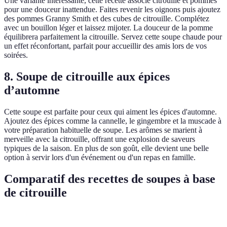
Une variante intéressante, cette recette associe citrouille et pommes
pour une douceur inattendue. Faites revenir les oignons puis ajoutez
des pommes Granny Smith et des cubes de citrouille. Complétez
avec un bouillon léger et laissez mijoter. La douceur de la pomme
équilibrera parfaitement la citrouille. Servez cette soupe chaude pour
un effet réconfortant, parfait pour accueillir des amis lors de vos
soirées.
8. Soupe de citrouille aux épices
d’automne
Cette soupe est parfaite pour ceux qui aiment les épices d'automne.
Ajoutez des épices comme la cannelle, le gingembre et la muscade à
votre préparation habituelle de soupe. Les arômes se marient à
merveille avec la citrouille, offrant une explosion de saveurs
typiques de la saison. En plus de son goût, elle devient une belle
option à servir lors d'un événement ou d'un repas en famille.
Comparatif des recettes de soupes à base
de citrouille
Recette
Difficulté
Temps de préparation
Caractérist