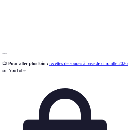
Caractéristique d'une texture crémeuse et douce au
Onctuosité
goût.
Mijoter
Cuire lentement à feu doux pour infuser les saveurs.
---
📺
Pour aller plus loin :
recettes de soupes à base de citrouille 2026
sur YouTube