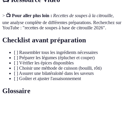
>
📺 Pour aller plus loin :
Recettes de soupes à la citrouille
,
une analyse complète de différentes préparations. Recherchez sur
YouTube : "recettes de soupes à base de citrouille 2026".
Checklist avant préparation
[ ] Rassembler tous les ingrédients nécessaires
[ ] Préparer les légumes (éplucher et couper)
[ ] Vérifier les épices disponibles
[ ] Choisir une méthode de cuisson (bouilli, rôti)
[ ] Assurer une bilatéraloité dans les saveurs
[ ] Goûter et ajuster l'assaisonnement
Glossaire
Terme
Définition
Plante potagère comestible, généralement orange,
Citrouille
riche en nutriments.