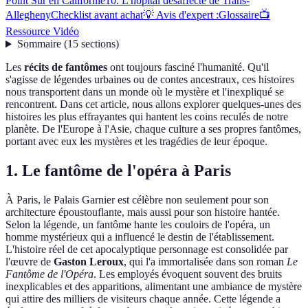
Point Sur en Californie
10. L'hôpital désaffecté de Trans-
Allegheny
Checklist avant achat
💡 Avis d'expert :
Glossaire
📺
Ressource Vidéo
Sommaire
(
15
sections
)
Les
récits de fantômes
ont toujours fasciné l'humanité. Qu'il
s'agisse de légendes urbaines ou de contes ancestraux, ces histoires
nous transportent dans un monde où le mystère et l'inexpliqué se
rencontrent. Dans cet article, nous allons explorer quelques-unes des
histoires les plus effrayantes qui hantent les coins reculés de notre
planète. De l'Europe à l'Asie, chaque culture a ses propres fantômes,
portant avec eux les mystères et les tragédies de leur époque.
1. Le fantôme de l'opéra à Paris
À Paris, le Palais Garnier est célèbre non seulement pour son
architecture époustouflante, mais aussi pour son histoire hantée.
Selon la légende, un fantôme hante les couloirs de l'opéra, un
homme mystérieux qui a influencé le destin de l'établissement.
L'histoire réel de cet apocalyptique personnage est consolidée par
l'œuvre de
Gaston Leroux
, qui l'a immortalisée dans son roman
Le
Fantôme de l'Opéra
. Les employés évoquent souvent des bruits
inexplicables et des apparitions, alimentant une ambiance de mystère
qui attire des milliers de visiteurs chaque année. Cette légende a