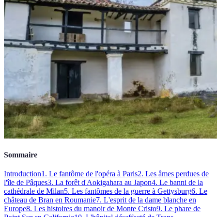
Sommaire
Introduction
1. Le fantôme de l'opéra à Paris
2. Les âmes perdues de
l'île de Pâques
3. La forêt d'Aokigahara au Japon
4. Le banni de la
cathédrale de Milan
5. Les fantômes de la guerre à Gettysburg
6. Le
château de Bran en Roumanie
7. L'esprit de la dame blanche en
Europe
8. Les histoires du manoir de Monte Cristo
9. Le phare de