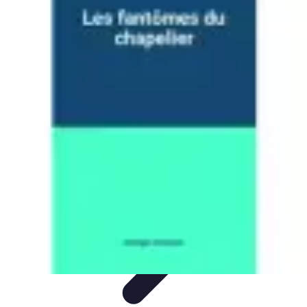
Citrouilles et Fantômes
Décorations Halloween
Cuisine et Santé
Légendes et
histoires
Culture
DIY & Décoration
Citrouilles et Fantômes