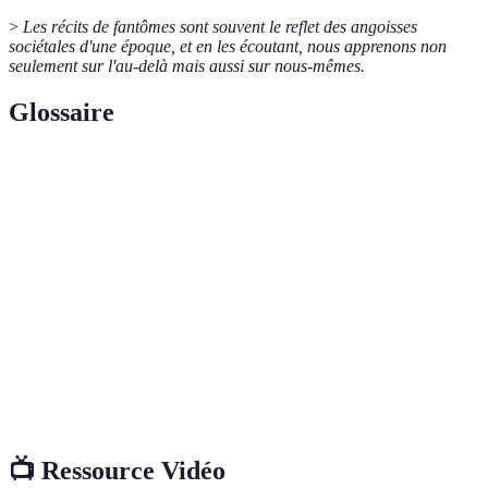
>
Les récits de fantômes sont souvent le reflet des angoisses
sociétales d'une époque, et en les écoutant, nous apprenons non
seulement sur l'au-delà mais aussi sur nous-mêmes.
Glossaire
Terme
Définition
Une apparition surnaturelle, souvent considérée
Fantôme
comme l'esprit d'un défunt.
Esprit des morts dans le folklore japonais, souvent lié
Yurei
à des émotions non résolues.
Dame
Figure légendaire d'une femme fantomatique, souvent
blanche
associée à des histoires de chagrin et de tragédie.
📺 Ressource Vidéo