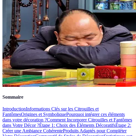
Sommaire
Introduction
Informations Clés sur les Citrouilles et
Fantômes
Origines et Symbolique
Pourquoi intégrer ces éléments
dans votre décoration ?
Comment Incorporer Citrouilles et Fantômes
dans Votre Décor ?
Étape 1: Choix des Éléments Décoratifs
Étape 2:
Créer une Ambiance Cohérente
Produits Adaptés pour Compléter