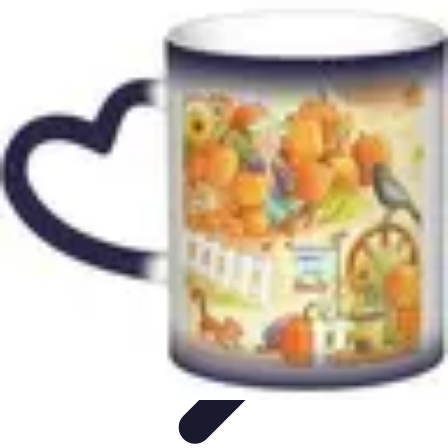
Citrouilles et Fantômes
Décorations Halloween
Cuisine et Santé
Légendes et
histoires
Culture
DIY & Décoration
Citrouilles et Fantômes