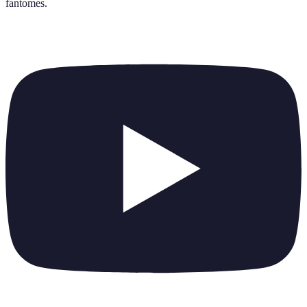
fantomes
.