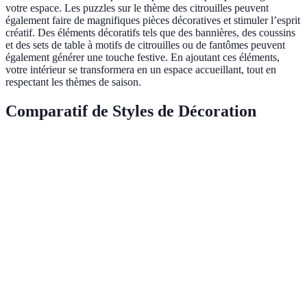
votre espace. Les puzzles sur le thème des citrouilles peuvent
également faire de magnifiques pièces décoratives et stimuler l’esprit
créatif. Des éléments décoratifs tels que des bannières, des coussins
et des sets de table à motifs de citrouilles ou de fantômes peuvent
également générer une touche festive. En ajoutant ces éléments,
votre intérieur se transformera en un espace accueillant, tout en
respectant les thèmes de saison.
Comparatif de Styles de Décoration
Style
Citrouilles
Fantômes
Verdict
Citrouilles
Fantômes
Rustique
Charme naturel
non peintes
en toile
Citrouilles
Fantômes
Éléments
Moderne
colorées
lumineux
contemporains
Citrouilles
Fantômes
Nostalgie
Vintage
anciennes
rétro
garantie