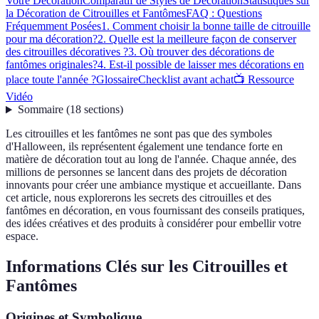
Votre Décoration
Comparatif de Styles de Décoration
Statistiques sur
la Décoration de Citrouilles et Fantômes
FAQ : Questions
Fréquemment Posées
1. Comment choisir la bonne taille de citrouille
pour ma décoration?
2. Quelle est la meilleure façon de conserver
des citrouilles décoratives ?
3. Où trouver des décorations de
fantômes originales?
4. Est-il possible de laisser mes décorations en
place toute l'année ?
Glossaire
Checklist avant achat
📺 Ressource
Vidéo
Sommaire
(
18
sections
)
Les citrouilles et les fantômes ne sont pas que des symboles
d'Halloween, ils représentent également une tendance forte en
matière de décoration tout au long de l'année. Chaque année, des
millions de personnes se lancent dans des projets de décoration
innovants pour créer une ambiance mystique et accueillante. Dans
cet article, nous explorerons les secrets des citrouilles et des
fantômes en décoration, en vous fournissant des conseils pratiques,
des idées créatives et des produits à considérer pour embellir votre
espace.
Informations Clés sur les Citrouilles et
Fantômes
Origines et Symbolique