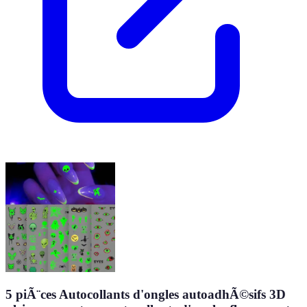
5 piÃ¨ces Autocollants d'ongles autoadhÃ©sifs 3D