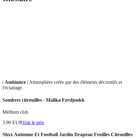
Terme
Définition
Fruit de la famille des cucurbitacées largement utilisé
Citrouille
en décoration.
Figure issue de croyances populaires, souvent utilisée
Fantôme
en décoration.
|
Ambiance
| Atmosphère créée par des éléments décoratifs et
l'éclairage.
Sombres citrouilles - Malika Ferdjoukh
Médium club
3.99
EUR
Voir le prix
Shxx Automne Et Football Jardin Drapeau Feuilles Citrouilles