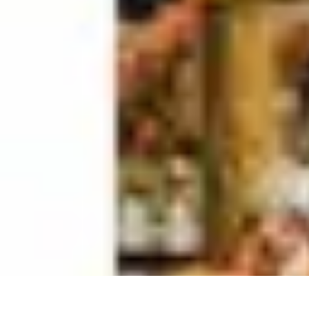
Citrouilles et Fantômes
Décorations Halloween
Cuisine et Santé
Légendes et histoires
Culture
D
Citrouilles et Fantômes