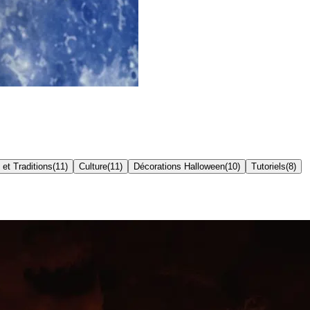
 et Traditions
(
11
)
Culture
(
11
)
Décorations Halloween
(
10
)
Tutoriels
(
8
)