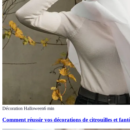
Décoration Halloween
6
min
Comment réussir vos décorations de citrouilles et fan