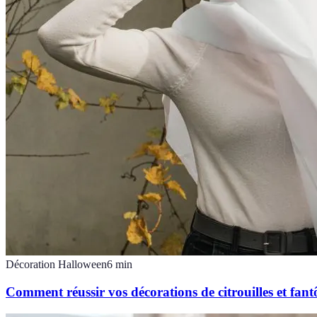
Décoration Halloween
6
min
Comment réussir vos décorations de citrouilles et fan