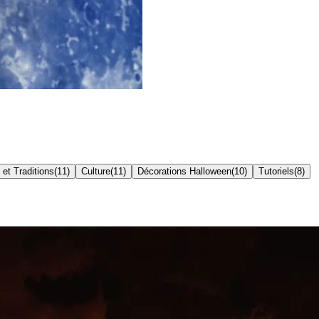
 et Traditions
(
11
)
Culture
(
11
)
Décorations Halloween
(
10
)
Tutoriels
(
8
)