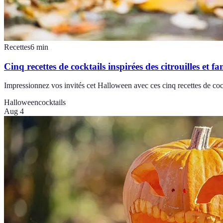
Recettes
6
min
Cinq recettes de cocktails inspirées des citrouilles et f
Impressionnez vos invités cet Halloween avec ces cinq recettes de cockt
Halloween
cocktails
Aug 4