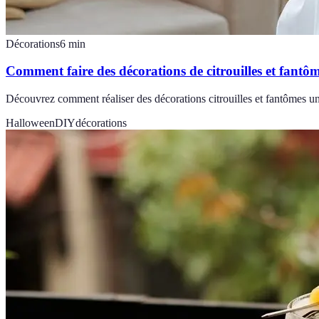
Décorations
6
min
Comment faire des décorations de citrouilles et fantô
Découvrez comment réaliser des décorations citrouilles et fantômes un
Halloween
DIY
décorations