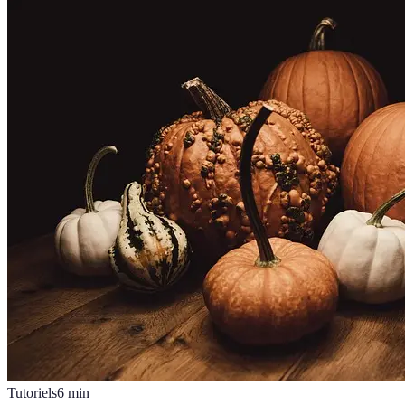
Tutoriels
6
min