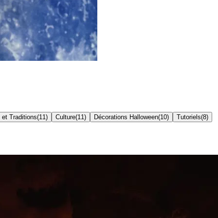
 et Traditions
(
11
)
Culture
(
11
)
Décorations Halloween
(
10
)
Tutoriels
(
8
)