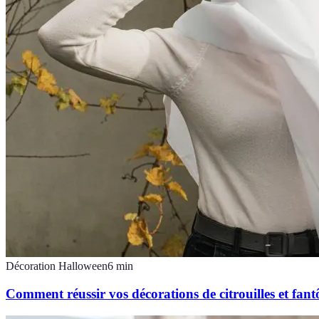
Décoration Halloween
6
min
Comment réussir vos décorations de citrouilles et fan